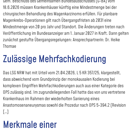
Gem. Beschluss des Gemeinsamen Bundesausschusses (G-BA) vom
18.6.2026 müssen Krankenhäuser künftig eine Mindestmenge bei der
chirurgischen Behandlung des Magenkarzinoms erfüllen. Für planbare
Magenkrebs-Operationen gilt nach Übergangsfristen ab 2031 eine
Mindestmenge von 20 pro Jahr und Standort. Die Änderungen treten nach
Veröffentlichung im Bundesanzeiger am 1. Januar 2027 in Kraft. Dann gelten
zunächst gestufte Übergangsregelungen: Ansprechpartnerin: Dr. Heike
Thomae
Zulässige Mehrfachkodierung
Das LSG NRW hat mit Urteil vom 21.04.2026, L 5 KR 357/25, klargestellt,
dass abweichend vom Grundprinzip der monokausalen Kodierung bei
komplexen Eingriffen Mehrfachkodierungen auch aus einer Kategorie des
OPS zulässig sind. Im zugrundeliegenden Fall hatte das von uns vertretene
Krankenhaus im Rahmen der wiederholten Sanierung eines
Anastomosenaneurysmas sowohl die Prozedur nach OPS 5-394.2 (Revision
[…]
Merkmale einer