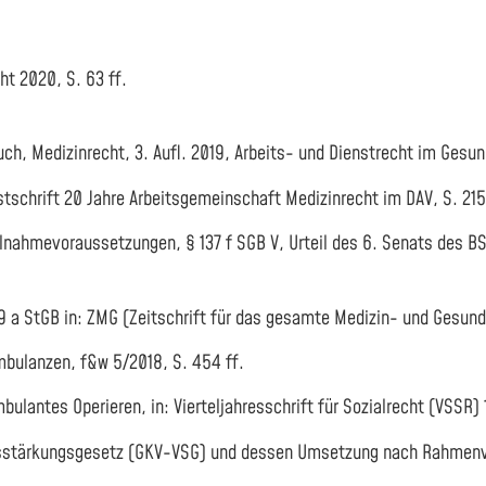
t 2020, S. 63 ff.
h, Medizinrecht, 3. Aufl. 2019, Arbeits- und Dienstrecht im Gesu
tschrift 20 Jahre Arbeitsgemeinschaft Medizinrecht im DAV, S. 215
mevoraussetzungen, § 137 f SGB V, Urteil des 6. Senats des BSG v
 StGB in: ZMG (Zeitschrift für das gesamte Medizin- und Gesundh
mbulanzen, f&w 5/2018, S. 454 ff.
lantes Operieren, in: Vierteljahresschrift für Sozialrecht (VSSR) 1
ärkungsgesetz (GKV-VSG) und dessen Umsetzung nach Rahmenvertr