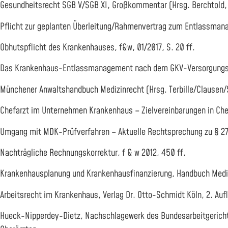
Gesundheitsrecht SGB V/SGB XI, Großkommentar (Hrsg. Berchtold, Hus
Pflicht zur geplanten Überleitung/Rahmenvertrag zum Entlassmana
Obhutspflicht des Krankenhauses, f&w, 01/2017, S. 20 ff.
Das Krankenhaus-Entlassmanagement nach dem GKV-Versorgungsstä
Münchener Anwaltshandbuch Medizinrecht (Hrsg. Terbille/Clausen/S
Chefarzt im Unternehmen Krankenhaus – Zielvereinbarungen in Chef
Umgang mit MDK-Prüfverfahren – Aktuelle Rechtsprechung zu § 27
Nachträgliche Rechnungskorrektur, f & w 2012, 450 ff.
Krankenhausplanung und Krankenhausfinanzierung, Handbuch Medizi
Arbeitsrecht im Krankenhaus, Verlag Dr. Otto-Schmidt Köln, 2. Auf
Hueck-Nipperdey-Dietz, Nachschlagewerk des Bundesarbeitgerichts,