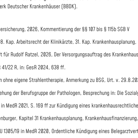
swerk Deutscher Krankenhäuser (BBDK).
ersicherung, 2026, Kommentierung der §§ 107 bis § 115b SGB V
 18. Kap. Arbeitsrecht der Klinikärzte, 31. Kap. Krankenhausplanun
ift für Rudolf Ratzel, 2026, Der Versorgungsauftrag des Krankenhau
41/22 R, in: GesR 2024, 638 ff.
 ohne eigene Strahlentherapie, Anmerkung zu BSG, Urt. v. 29.8.20
iehung der Berufsgruppe der Pathologen, Besprechung in: Die Sozial
 in MedR 2021, S. 169 ff zur Kündigung eines krankenhausrechtlich
xenburger, Kapitel 31 Krankenhausplanung, Krankenhausfinanzierung
U 1305/19 in MedR 2020, Ordentliche Kündigung eines Belegarztver