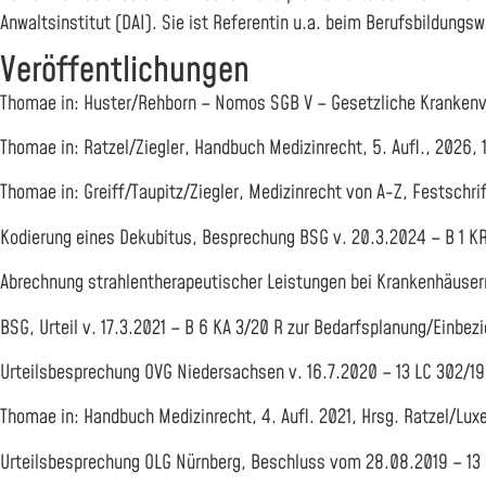
Anwaltsinstitut (DAI). Sie ist Referentin u.a. beim Berufsbildung
Veröffentlichungen
Thomae in: Huster/Rehborn – Nomos SGB V – Gesetzliche Krankenv
Thomae in: Ratzel/Ziegler, Handbuch Medizinrecht, 5. Aufl., 2026,
Thomae in: Greiff/Taupitz/Ziegler, Medizinrecht von A-Z, Festschr
Kodierung eines Dekubitus, Besprechung BSG v. 20.3.2024 – B 1 KR 
Abrechnung strahlentherapeutischer Leistungen bei Krankenhäusern
BSG, Urteil v. 17.3.2021 – B 6 KA 3/20 R zur Bedarfsplanung/Einbez
Urteilsbesprechung OVG Niedersachsen v. 16.7.2020 – 13 LC 302/19
Thomae in: Handbuch Medizinrecht, 4. Aufl. 2021, Hrsg. Ratzel/Lu
Urteilsbesprechung OLG Nürnberg, Beschluss vom 28.08.2019 – 13 