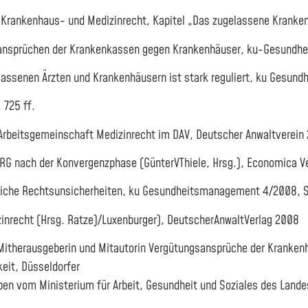
-, Krankenhaus- und Medizinrecht, Kapitel „Das zugelassene Kran
gsansprüchen der Krankenkassen gegen Krankenhäuser, ku-Gesundhe
ssenen Ärzten und Krankenhäusern ist stark reguliert, ku Gesund
 725 ff.
 Arbeitsgemeinschaft Medizinrecht im DAV, Deutscher Anwaltverein
G nach der Konvergenzphase (GünterVThiele, Hrsg.), Economica V
liche Rechtsunsicherheiten, ku Gesundheitsmanagement 4/2008, S.
nrecht (Hrsg. Ratze)/Luxenburger), DeutscherAnwaltVerlag 2008
, Mitherausgeberin und Mitautorin Vergütungsansprüche der Krank
eit, Düsseldorfer
en vom Ministerium für Arbeit, Gesundheit und Soziales des Lande