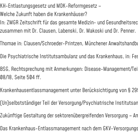
KH-Entlastungsgesetz und MDK-Reformgesetz –
Welche Zukunft haben die Krankenhäuser?
In: ZMGR Zeitschrift für das gesamte Medizin- und Gesundheitsrech
zusammen mit Dr. Clausen, Labenski, Dr. Makoski und Dr. Penner.
Thomae in: Clausen/Schroeder-Printzen, Münchener Anwaltshandbuc
Die Psychiatrische Institutsambulanz und das Krankenhaus, in: Fes
BSG, Rechtsprechung mit Anmerkungen: Disease-Management/Teilnah
08/18, Seite 504 ff.
Krankenhausentlassmanagement unter Berücksichtigung von § 299 a
(Un)selbstständiger Teil der Versorgung/Psychiatrische Institutsa
Zukünftige Gestaltung der sektorenübergreifenden Versorgung – Ambu
Das Krankenhaus-Entlassmanagement nach dem GKV-Versorgungsst