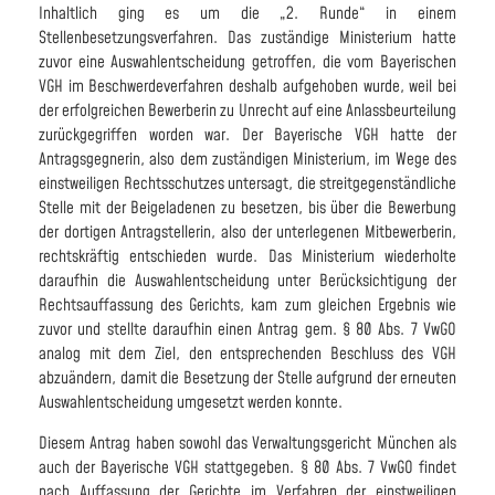
Inhaltlich ging es um die „2. Runde“ in einem
Stellenbesetzungsverfahren. Das zuständige Ministerium hatte
zuvor eine Auswahlentscheidung getroffen, die vom Bayerischen
VGH im Beschwerdeverfahren deshalb aufgehoben wurde, weil bei
der erfolgreichen Bewerberin zu Unrecht auf eine Anlassbeurteilung
zurückgegriffen worden war. Der Bayerische VGH hatte der
Antragsgegnerin, also dem zuständigen Ministerium, im Wege des
einstweiligen Rechtsschutzes untersagt, die streitgegenständliche
Stelle mit der Beigeladenen zu besetzen, bis über die Bewerbung
der dortigen Antragstellerin, also der unterlegenen Mitbewerberin,
rechtskräftig entschieden wurde. Das Ministerium wiederholte
daraufhin die Auswahlentscheidung unter Berücksichtigung der
Rechtsauffassung des Gerichts, kam zum gleichen Ergebnis wie
zuvor und stellte daraufhin einen Antrag gem. § 80 Abs. 7 VwGO
analog mit dem Ziel, den entsprechenden Beschluss des VGH
abzuändern, damit die Besetzung der Stelle aufgrund der erneuten
Auswahlentscheidung umgesetzt werden konnte.
Diesem Antrag haben sowohl das Verwaltungsgericht München als
auch der Bayerische VGH stattgegeben. § 80 Abs. 7 VwGO findet
nach Auffassung der Gerichte im Verfahren der einstweiligen