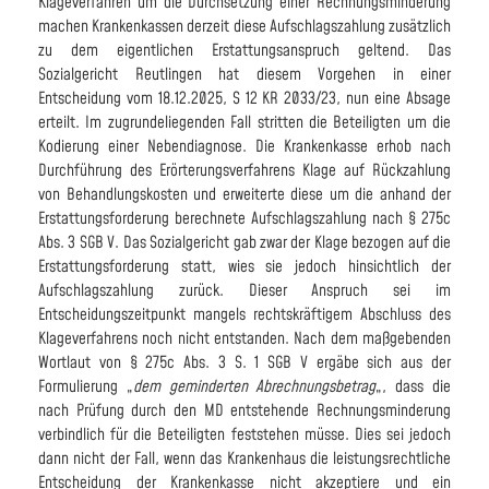
Klageverfahren um die Durchsetzung einer Rechnungsminderung
machen Krankenkassen derzeit diese Aufschlagszahlung zusätzlich
zu dem eigentlichen Erstattungsanspruch geltend. Das
Sozialgericht Reutlingen hat diesem Vorgehen in einer
Entscheidung vom 18.12.2025, S 12 KR 2033/23, nun eine Absage
erteilt. Im zugrundeliegenden Fall stritten die Beteiligten um die
Kodierung einer Nebendiagnose. Die Krankenkasse erhob nach
Durchführung des Erörterungsverfahrens Klage auf Rückzahlung
von Behandlungskosten und erweiterte diese um die anhand der
Erstattungsforderung berechnete Aufschlagszahlung nach § 275c
Abs. 3 SGB V. Das Sozialgericht gab zwar der Klage bezogen auf die
Erstattungsforderung statt, wies sie jedoch hinsichtlich der
Aufschlagszahlung zurück. Dieser Anspruch sei im
Entscheidungszeitpunkt mangels rechtskräftigem Abschluss des
Klageverfahrens noch nicht entstanden. Nach dem maßgebenden
Wortlaut von § 275c Abs. 3 S. 1 SGB V ergäbe sich aus der
Formulierung „
dem geminderten Abrechnungsbetrag
„, dass die
nach Prüfung durch den MD entstehende Rechnungsminderung
verbindlich für die Beteiligten feststehen müsse. Dies sei jedoch
dann nicht der Fall, wenn das Krankenhaus die leistungsrechtliche
Entscheidung der Krankenkasse nicht akzeptiere und ein