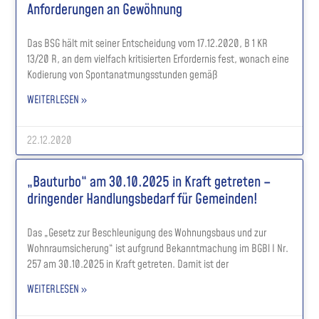
Anforderungen an Gewöhnung
Das BSG hält mit seiner Entscheidung vom 17.12.2020, B 1 KR
13/20 R, an dem vielfach kritisierten Erfordernis fest, wonach eine
Kodierung von Spontanatmungsstunden gemäß
WEITERLESEN »
22.12.2020
„Bauturbo“ am 30.10.2025 in Kraft getreten –
dringender Handlungsbedarf für Gemeinden!
Das „Gesetz zur Beschleunigung des Wohnungsbaus und zur
Wohnraumsicherung“ ist aufgrund Bekanntmachung im BGBl I Nr.
257 am 30.10.2025 in Kraft getreten. Damit ist der
WEITERLESEN »