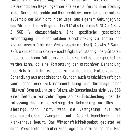
Wirtschaftlichkeitsprüfung im Einzelfall verbleibt: Die
preisrechtlichen Regelungen der FPV seien aufgrund ihrer Stellung
in der Normenhierarchie und ihrer rechtssystematischen Verortung
außerhalb der GKV nicht in der Lage, aus eigenem Geltungsgrund
das Wirtschaftlichkeitsgebot des § 12 Abs 1 und des § 70 Abs 1 Satz
2 SGB V einzuschränken. Eine spezifische gesetzliche
Ermächtigung zu einer solchen Einschränkung zu Lasten der
Krankenkassen fehle den Vertragsparteien des § 17b Abs 2 Satz 1
KHG. Wenn somit in einem – nachträglich vollständig überprüfbaren
– überschaubaren Zeitraum zum einen Klarheit darüber geschaffen
werden kann, ob eine Fortsetzung der stationären Behandlung
medizinisch geboten war, und zum anderen die Fortsetzung der
Behandlung aus medizinischen Gründen auch tatsächlich erfolgen
kann, habe eine Fallzusammenführung auf Grundlage einer
(fiktiven) Beurlaubung zu erfolgen. Als überschaubar sieht das BSG
einen Zeitraum von zehn Tagen ab der Entscheidung über die
Entlassung bis zur Fortsetzung der Behandlung an. Dies gilt
allerdings dann nicht, wenn die Verzögerung auf rein
organisatorischen Zwängen und Kapazitätsproblemen im
Krankenhaus beruht. Das Wirtschaftlichkeitsgebot gebietet es
dann, Versicherte auch über zehn Tage hinaus zu beurlauben. Eine