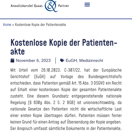
Home
»
Kostenlose Kopie der Pa­ti­en­ten­ak­te
Kostenlose Kopie der Pa­ti­en­ten­
ak­te
November 6, 2023
EuGH
,
Medizinrecht
Mit Urteil vom 26.10.2023, C-307/22, hat der Europäische
Gerichtshof (EuGH) auf Vorlage des Bundesgerichtshofs
entschieden, dass Patienten gemäß Art. 15 Abs. 3 DSGVO ein Recht
auf Erhalt einer kostenlosen Kopie der gesamten Patientenakte
zusteht. Eine diesem Grundsatz entgegenstehende nationale
Regelung (§ 630g Abs. 2 S. 2 BGB) ist unionsrechtswidrig, da
nationale Gesetze den Patienten nicht die wirtschaftliche Last
einer ersten Kopie übertragen dürfen. Patienten müssen ferner
keinen Grund für einen Antrag auf Übersendung der Kopie angeben.
Der Anspruch umfasst sämtliche Dokumente in der Patientenakte,