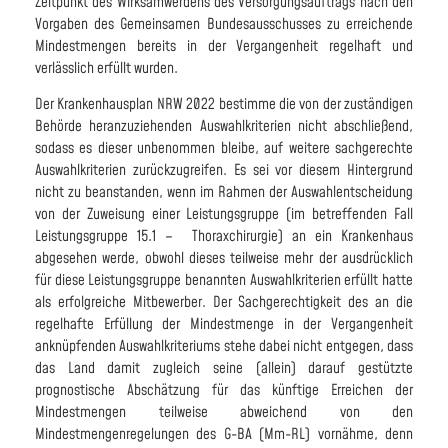
Zeitpunkt des Wirksamwerdens des Versorgungsauftrags nach den
Vorgaben des Gemeinsamen Bundesausschusses zu erreichende
Mindestmengen bereits in der Vergangenheit regelhaft und
verlässlich erfüllt wurden.
Der Krankenhausplan NRW 2022 bestimme die von der zuständigen
Behörde heranzuziehenden Auswahlkriterien nicht abschließend,
sodass es dieser unbenommen bleibe, auf weitere sachgerechte
Auswahlkriterien zurückzugreifen. Es sei vor diesem Hintergrund
nicht zu beanstanden, wenn im Rahmen der Auswahlentscheidung
von der Zuweisung einer Leistungsgruppe (im betreffenden Fall
Leistungsgruppe 15.1 – Thoraxchirurgie) an ein Krankenhaus
abgesehen werde, obwohl dieses teilweise mehr der ausdrücklich
für diese Leistungsgruppe benannten Auswahlkriterien erfüllt hatte
als erfolgreiche Mitbewerber. Der Sachgerechtigkeit des an die
regelhafte Erfüllung der Mindestmenge in der Vergangenheit
anknüpfenden Auswahlkriteriums stehe dabei nicht entgegen, dass
das Land damit zugleich seine (allein) darauf gestützte
prognostische Abschätzung für das künftige Erreichen der
Mindestmengen teilweise abweichend von den
Mindestmengenregelungen des G-BA (Mm-RL) vornähme, denn