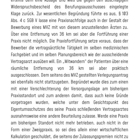
erteilte dem eine Absage und wies die gegen den abschlägigen
Widerspruchsbescheid des Berufungsausschusses eingelegte
Klage zurück. Zur wesentlichen Begründung führte es aus, § 103
Abs. 4 c SGB V lasse eine Praxisnachfolge auch in der Gestalt der
Bewerbung eines MVZ mit von diesem anzustellenden Ärzten zu.
Über eine Entfernung von 36 km sei aber die Fortführung einer
Praxis nicht möglich. Die Praxisfortführung setze voraus, dass der
Bewerber die vertragsärztliche Tätigkeit im selben medizinischen
Fachgebiet und im selben Planungsbereich wie der ausscheidende
Vertragsarzt ausüben will. Ein „Mitwandern“ der Patienten über eine
räumliche Entfernung von 36 km sei aber praktisch
ausgeschlossen. Dem seitens des MVZ gestellten Verlegungsantrag
sei ebenfalls nicht stattzugeben. Begründet wurde dies zum einen
mit einer Verschlechterung der Versorgungslage am bisherigen
Praxisstandort und zum anderen damit, dass auch keine Gründe
vorgetragen wurden, welche unter dem Gesichtspunkt des
Eigentumsschutzes des seine Praxis schließenden Vertragsarztes
ausnahmsweise eine andere Beurteilung zulasse. Werde eine Praxis
am bisherigen Standort nicht mehr betrieben, auch nicht in der
Form einer Zweigpraxis, so sei dies allein einer wirtschaftlichen
Kalkulation geschuldet, die seitens der Zulassungsgremien nicht zu