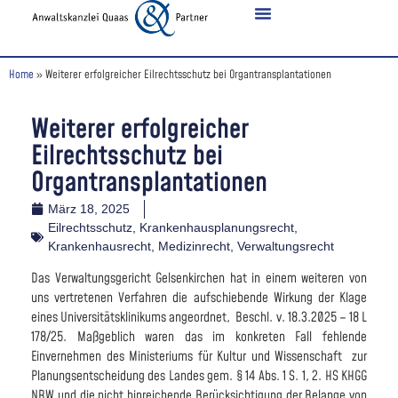
Home
»
Weiterer erfolgreicher Eilrechtsschutz bei Organtransplantationen
Weiterer erfolgreicher
Eilrechtsschutz bei
Organtransplantationen
März 18, 2025
Eilrechtsschutz
,
Krankenhausplanungsrecht
,
Krankenhausrecht
,
Medizinrecht
,
Verwaltungsrecht
Das Verwaltungsgericht Gelsenkirchen hat in einem weiteren von
uns vertretenen Verfahren die aufschiebende Wirkung der Klage
eines Universitätsklinikums angeordnet, Beschl. v. 18.3.2025 – 18 L
178/25. Maßgeblich waren das im konkreten Fall fehlende
Einvernehmen des Ministeriums für Kultur und Wissenschaft zur
Planungsentscheidung des Landes gem. § 14 Abs. 1 S. 1, 2. HS KHGG
NRW und die nicht hinreichende Berücksichtigung der Belange von